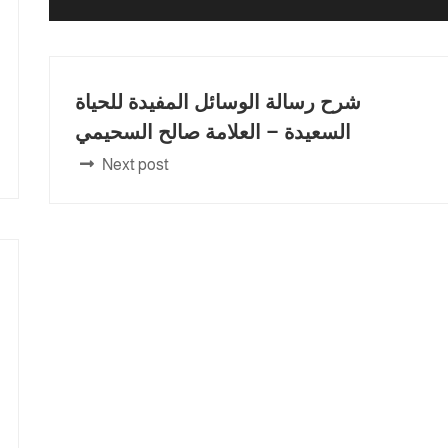
شرح رسالة الوسائل المفيدة للحياة
السعيدة – العلامة صالح السحيمي
Next post
11. 11- من حديث أن النبي عرض على قوم اليمين إلى حديث ولهما عن أبي هريرة وإلا قوم عليه استسعي غير مشقوق